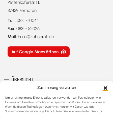
Pettenkoferstr. 1 B
87439 Kempten
Tel:
0831 - 10044
Fax:
0831 - 520261
Mail:
hallo@zahnprofi.de
Auf Google Maps öffnen
ÜBERSICHT
Zustimmung verwalten
Grunduntersuchung
Um dir ein optimales Erlebnis zu bieten, verwenden wir Technologien wie
Zahnreinigung
Cookies, um Geräteinformationen zu speichern und/oder darauf zuzugreifen.
Wenn du diesen Technologien zustimmst, können wir Daten wie das
Wurzelbehandlung
Surfverhalten oder eindeutige IDs auf dieser Website verarbeiten. Wenn du