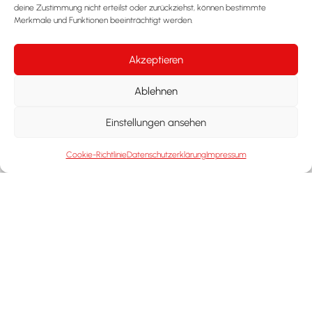
deine Zustimmung nicht erteilst oder zurückziehst, können bestimmte
Zahnersatz
Merkmale und Funktionen beeinträchtigt werden.
Kieferorthopädie
Fragen & Antworten
Akzeptieren
Ablehnen
MITGLIEDER BEI
Einstellungen ansehen
Cookie-Richtlinie
Datenschutzerklärung
Impressum
Termin vereinbaren
Telefonisch für
Dr. Kirchner & Dr. Goldbrunner
0831 - 10044
Online für
Dr. Goldbrunner